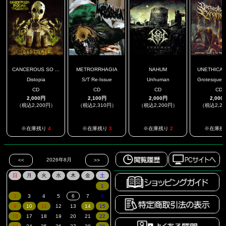
CANCEROUS SO ...
METRORRHAGIA
NAHUM
UNETHICAL 
Distopia
S/T Re-Issue
Unhuman
Grotesque Fa
CD
CD
CD
CD
2,000円
2,100円
2,000円
2,000
（税込2,200円）
（税込2,310円）
（税込2,200円）
（税込2,2
※在庫残り
4
※在庫残り
3
※在庫残り
2
※在庫残