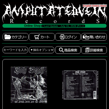
[
English Online Store
]
Online Shop
[ Last Update : July 31, 2026 (Fri.) ]