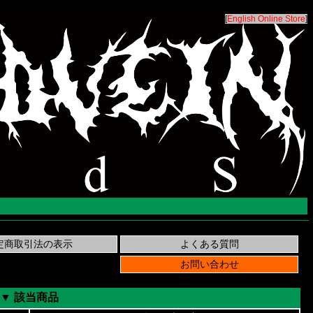
[
English Online Store
]
▼ 該当商品