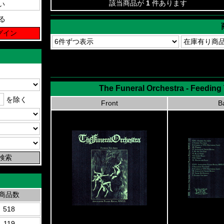
該当商品が
1
件あります
る
The Funeral Orchestra - Feeding 
を除く
Front
B
商品数
518
119