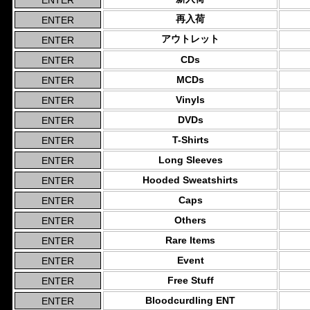
再入荷
アウトレット
CDs
MCDs
Vinyls
DVDs
T-Shirts
Long Sleeves
Hooded Sweatshirts
Caps
Others
Rare Items
Event
Free Stuff
Bloodcurdling ENT