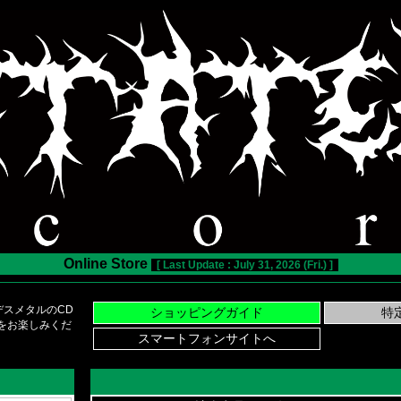
Online Store
[ Last Update : July 31, 2026 (Fri.) ]
スメタルのCD
い物をお楽しみくだ