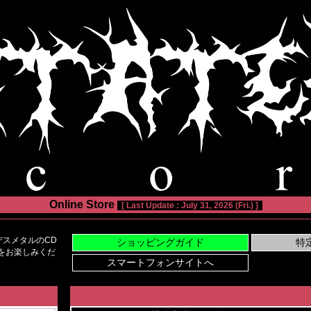
Online Store
[ Last Update : July 31, 2026 (Fri.) ]
スメタルのCD
い物をお楽しみくだ