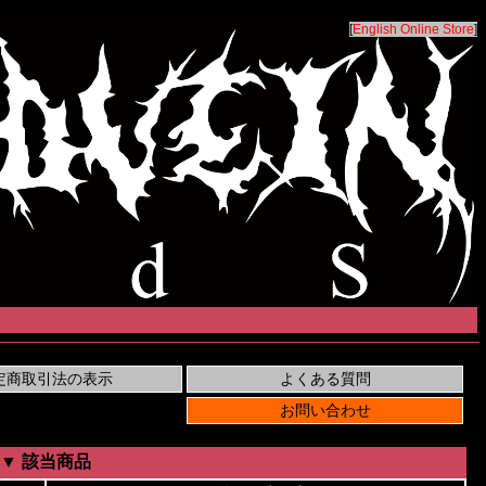
[
English Online Store
]
▼ 該当商品