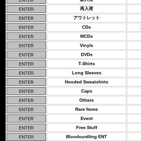
再入荷
アウトレット
CDs
MCDs
Vinyls
DVDs
T-Shirts
Long Sleeves
Hooded Sweatshirts
Caps
Others
Rare Items
Event
Free Stuff
Bloodcurdling ENT