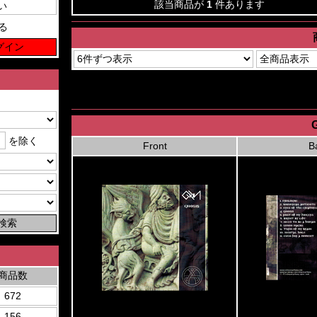
該当商品が
1
件あります
る
G
を除く
Front
B
商品数
672
156