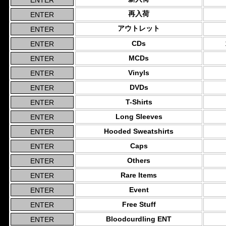
再入荷
アウトレット
CDs
MCDs
Vinyls
DVDs
T-Shirts
Long Sleeves
Hooded Sweatshirts
Caps
Others
Rare Items
Event
Free Stuff
Bloodcurdling ENT