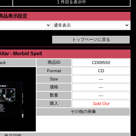
1 件目を表示中
商品表示設定
ltar - Morbid Spell
商品ID
ack
CD08550
Format
CD
Size
---
価格
---
数量
---
購入
Sold Out
その他の画像