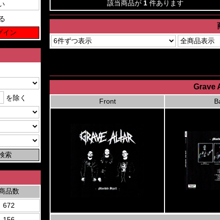
該当商品が
1
件あります
る
Grave A
を除く
Front
B
商品数
672
156