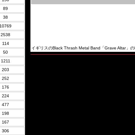
89
38
10769
2538
114
イギリスのBlack Thrash Metal Band「Grave Altar」の
50
1211
203
252
176
224
477
198
167
306