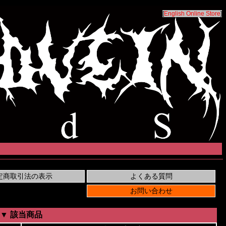
[
English Online Store
]
▼ 該当商品