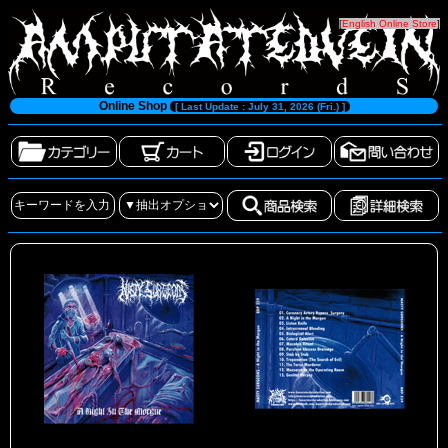
[
English Online Store
]
Online Shop
[ Last Update : July 31, 2026 (Fri.) ]