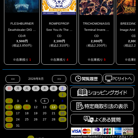
FLESHBURNER
ROMPEPROP
TRICHOMONIASIS
BREEDING I
Deathdealer DIG ...
See You At The ...
Terminal Invers ...
Image And Li
CD-R
CD
CD
CD
3,500円
2,100円
2,000円
2,000
（税込3,850円）
（税込2,310円）
（税込2,200円）
（税込2,2
※在庫残り
1
※在庫残り
4
※在庫残り
5
※在庫残
Amputated Vein Recordsのクレジットカード決済はイプシ