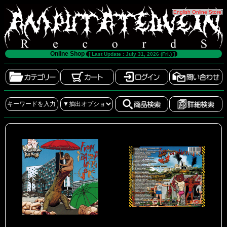
[
English Online Store
]
Online Shop
[ Last Update : July 31, 2026 (Fri.) ]