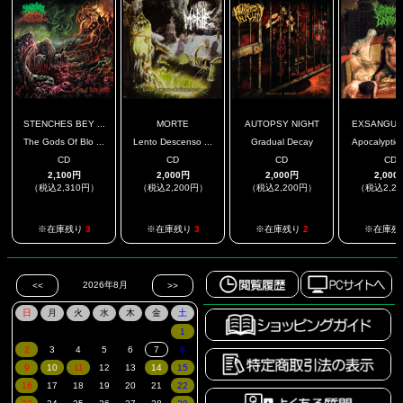
STENCHES BEY ...
MORTE
AUTOPSY NIGHT
EXSANGUINA
The Gods Of Blo ...
Lento Descenso ...
Gradual Decay
Apocalyptic 
CD
CD
CD
CD
2,100円
2,000円
2,000円
2,000
（税込2,310円）
（税込2,200円）
（税込2,200円）
（税込2,2
※在庫残り
3
※在庫残り
3
※在庫残り
2
※在庫残