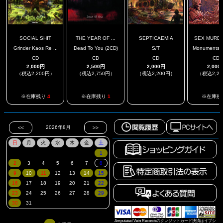
SOCIAL SHIT
THE YEAR OF ...
SEPTICAEMIA
SEX MURDE
Grinder Kaos Re ...
Dead To You (2CD)
S/T
Monuments To
CD
CD
CD
CD
2,000円
2,500円
2,000円
2,000
（税込2,200円）
（税込2,750円）
（税込2,200円）
（税込2,2
.
※在庫残り
4
※在庫残り
1
※在庫残
Amputated Vein Recordsのクレジットカード決済はイプシ