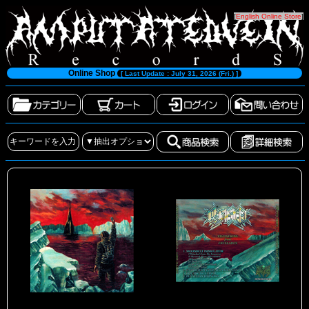
[
English Online Store
]
Online Shop
[ Last Update : July 31, 2026 (Fri.) ]