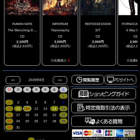
HUMAN HATE
IMPERIUM
REPOSSESSION
PORNOCAUST
The Wrenching D ...
Titanomachy
S/T
4 Way SP
CD
CD
CD
CD
2,100円
2,000円
2,000円
2,000
（税込2,310円）
（税込2,200円）
（税込2,200円）
（税込2,2
.
.
※在庫残り
3
※在庫残
Amputated Vein Recordsのクレジットカード決済はイプシ