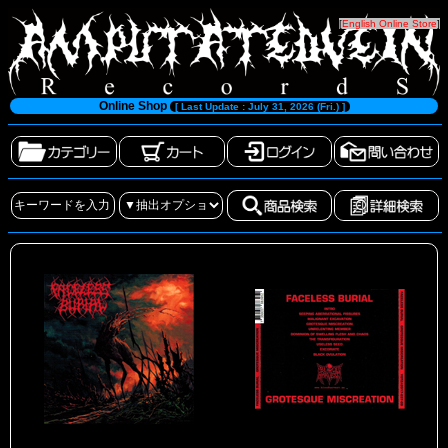
[
English Online Store
]
Online Shop
[ Last Update : July 31, 2026 (Fri.) ]