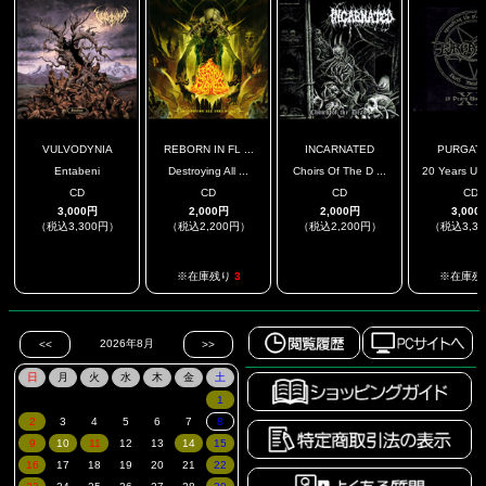
VULVODYNIA
REBORN IN FL ...
INCARNATED
PURGAT
Entabeni
Destroying All ...
Choirs Of The D ...
20 Years Und
CD
CD
CD
CD
3,000円
2,000円
2,000円
3,000
（税込3,300円）
（税込2,200円）
（税込2,200円）
（税込3,3
.
.
※在庫残り
3
※在庫残