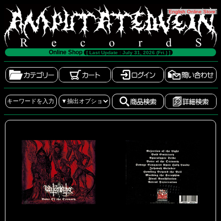
[
English Online Store
]
Online Shop
[ Last Update : July 31, 2026 (Fri.) ]