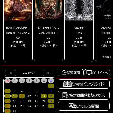
HUMAN DECOMP ...
EXTERMINATIO ...
UNLIFE
DEATHSP
Through The Omn ...
Serial Urbicide ...
Portal
Reveren
CD
CD
CD-R
CD
2,000円
2,400円
2,100円
2,000
（税込2,200円）
（税込2,640円）
（税込2,310円）
（税込2,2
.
.
.
※在庫残