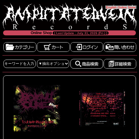
[
English Online Store
]
Online Shop
[ Last Update : July 31, 2026 (Fri.) ]