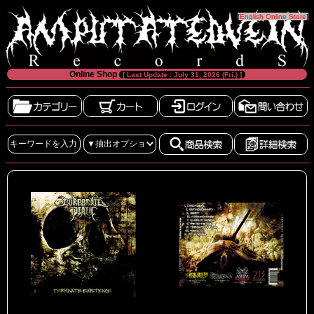
[
English Online Store
]
Online Shop
[ Last Update : July 31, 2026 (Fri.) ]