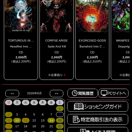
TORTUROUS IN ...
CORPSE ARISE
EXORCISED GODS
MANIFESTIN
Headfirst Into ...
Spite And Kill
Banished Into C ...
Doppelga
CD
CD
CD
CD
2,000円
2,000円
2,100円
2,000
（税込2,200円）
（税込2,200円）
（税込2,310円）
（税込2,2
.
.
※在庫残り
3
※在庫残