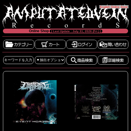
[
English Online Store
]
Online Shop
[ Last Update : July 31, 2026 (Fri.) ]