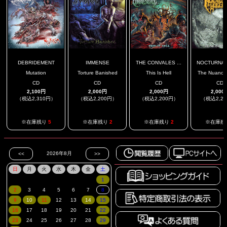
DEBRIDEMENT
IMMENSE
THE CONVALES ...
NOCTURNAL 
Mutation
Torture Banished
This Is Hell
The Nuances
CD
CD
CD
CD
2,100円
2,000円
2,000円
2,000
（税込2,310円）
（税込2,200円）
（税込2,200円）
（税込2,2
※在庫残り
5
※在庫残り
2
※在庫残り
2
※在庫残