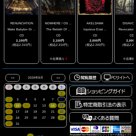
RENUNCIATION
NOWHERE / OS ...
AKELDAMA
DISAVO
Make Babylon Gr ...
The Rebirth Of ...
Injurious Exist ...
Revocation O
CD
CD
CD
CD
2,100円
2,100円
2,000円
2,000
（税込2,310円）
（税込2,310円）
（税込2,200円）
（税込2,2
.
.
※在庫残り
2
※在庫残
Amputated Vein Recordsのクレジットカード決済はイプシ