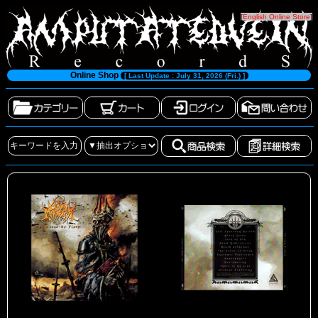
[
English Online Store
]
Online Shop
[ Last Update : July 31, 2026 (Fri.) ]