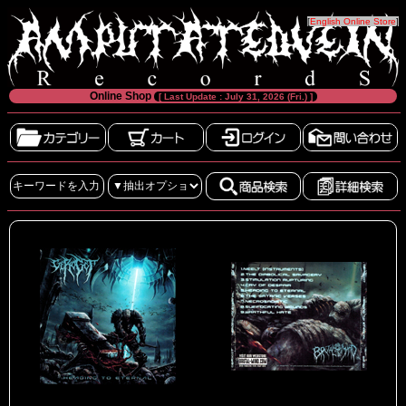
[
English Online Store
]
Online Shop
[ Last Update : July 31, 2026 (Fri.) ]