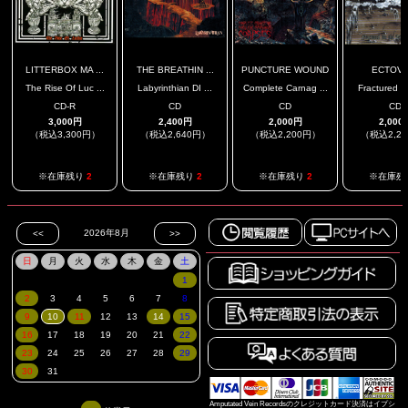
LITTERBOX MA ...
THE BREATHIN ...
PUNCTURE WOUND
ECTOVO
The Rise Of Luc ...
Labyrinthian DI ...
Complete Carnag ...
Fractured In
CD-R
CD
CD
CD
3,000円
2,400円
2,000円
2,000
（税込3,300円）
（税込2,640円）
（税込2,200円）
（税込2,2
※在庫残り
2
※在庫残り
2
※在庫残り
2
※在庫残
Amputated Vein Recordsのクレジットカード決済はイプシ