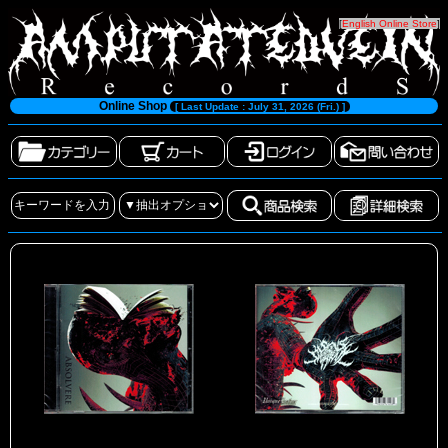
[
English Online Store
]
Online Shop
[ Last Update : July 31, 2026 (Fri.) ]