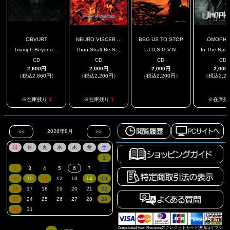
OBVURT
NEURO VISCER ...
BEG US TO STOP
OMOPHA
Triumph Beyond ...
Thou Shalt Be S ...
LJ.D.S.G.V.N.
In The Name
CD
CD
CD
CD
2,600円
2,000円
2,000円
2,000
（税込2,860円）
（税込2,200円）
（税込2,200円）
（税込2,2
.
※在庫残り
3
※在庫残り
1
※在庫残
Amputated Vein Recordsのクレジットカード決済はイプシ