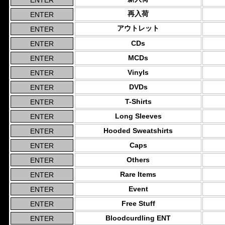
再入荷
アウトレット
CDs
MCDs
Vinyls
DVDs
T-Shirts
Long Sleeves
Hooded Sweatshirts
Caps
Others
Rare Items
Event
Free Stuff
Bloodcurdling ENT