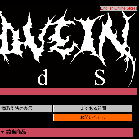
[
English Online Store
]
▼ 該当商品