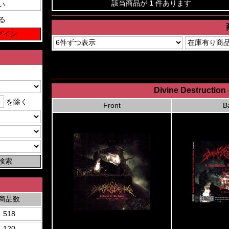
該当商品が
1
件あります
る
Divine Destruction 
を除く
Front
B
商品数
518
120