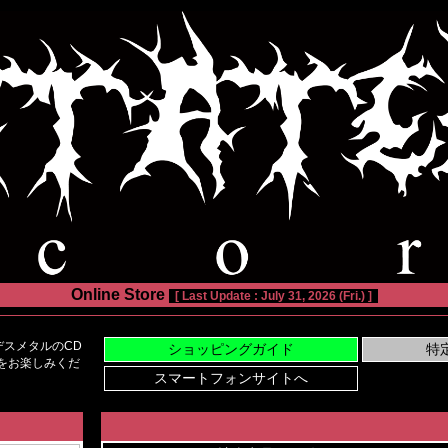
Online Store
[ Last Update : July 31, 2026 (Fri.) ]
スメタルのCD
い物をお楽しみくだ