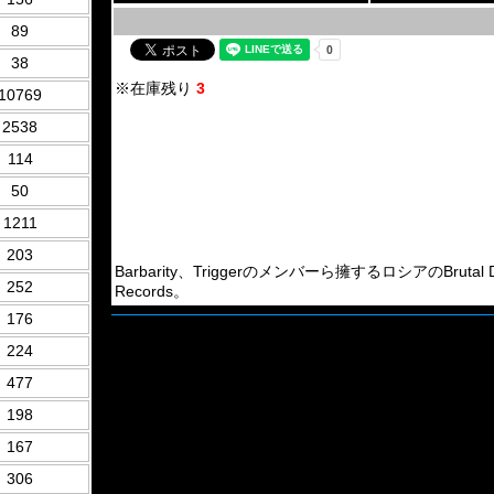
89
38
※在庫残り
3
10769
2538
114
50
1211
203
Barbarity、Triggerのメンバーら擁するロシアのBrutal Dea
252
Records。
176
224
477
198
167
306