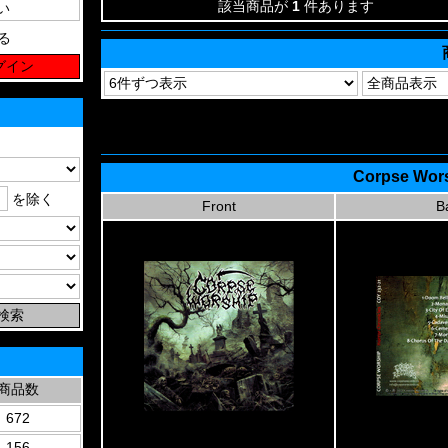
該当商品が
1
件あります
る
Corpse Wors
を除く
Front
B
商品数
672
156