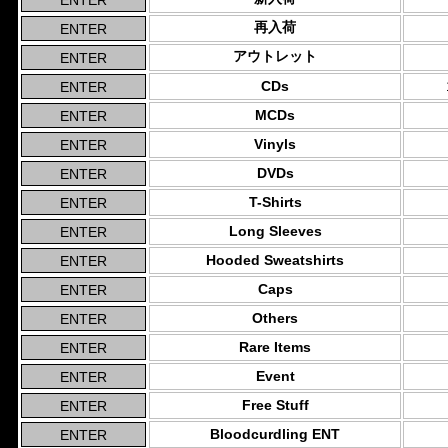
再入荷
アウトレット
CDs
MCDs
Vinyls
DVDs
T-Shirts
Long Sleeves
Hooded Sweatshirts
Caps
Others
Rare Items
Event
Free Stuff
Bloodcurdling ENT