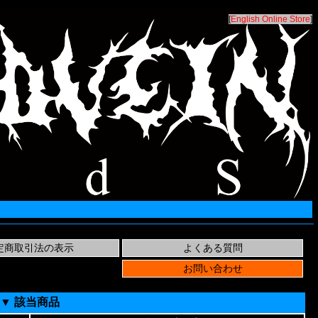
[
English Online Store
]
▼ 該当商品