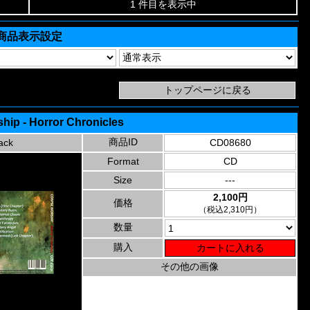
1 件目を表示中
商品表示設定
hip - Horror Chronicles
商品ID
ack
CD08680
Format
CD
Size
---
2,100円
価格
（税込2,310円）
数量
購入
その他の画像