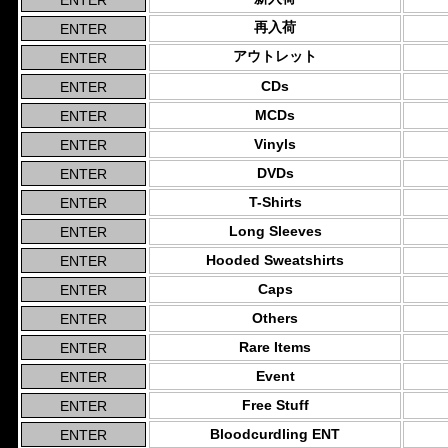
再入荷
アウトレット
CDs
MCDs
Vinyls
DVDs
T-Shirts
Long Sleeves
Hooded Sweatshirts
Caps
Others
Rare Items
Event
Free Stuff
Bloodcurdling ENT