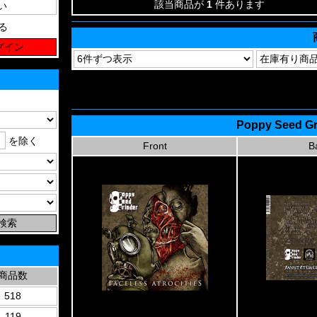
該当商品が
1
件あります
る
Poppy Seed Gri
を除く
Front
B
商品数
518
119