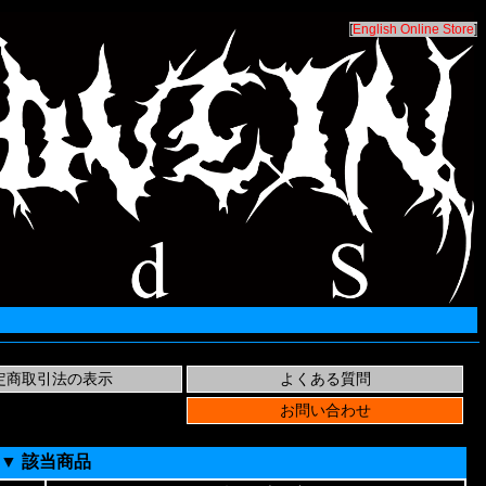
[
English Online Store
]
▼ 該当商品