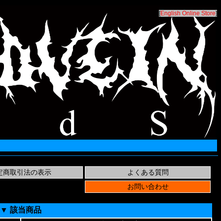
[
English Online Store
]
▼ 該当商品