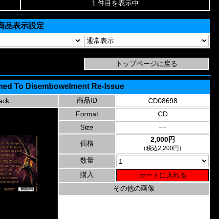
1 件目を表示中
商品表示設定
omed To Disembowelment Re-Issue
商品ID
ack
CD08698
Format
CD
Size
---
2,000円
価格
（税込2,200円）
数量
購入
その他の画像