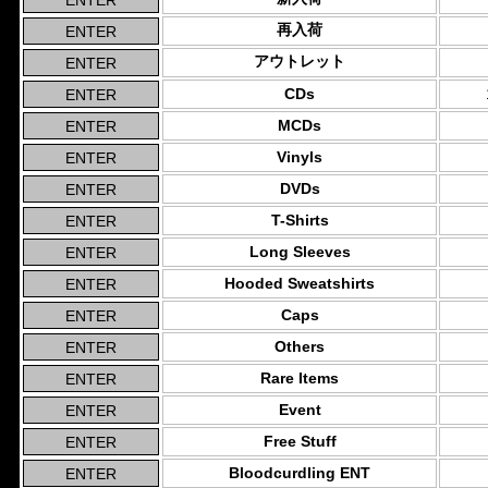
再入荷
アウトレット
CDs
MCDs
Vinyls
DVDs
T-Shirts
Long Sleeves
Hooded Sweatshirts
Caps
Others
Rare Items
Event
Free Stuff
Bloodcurdling ENT