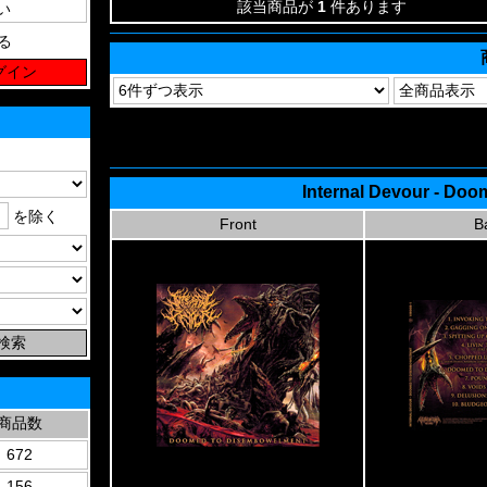
該当商品が
1
件あります
る
Internal Devour - Do
を除く
Front
B
商品数
672
156