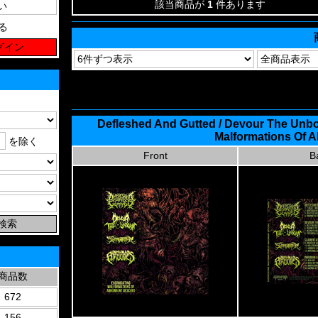
該当商品が
1
件あります
る
Defleshed And Gutted / Devour The Unborn
Malformations Of 
を除く
Front
B
商品数
672
156