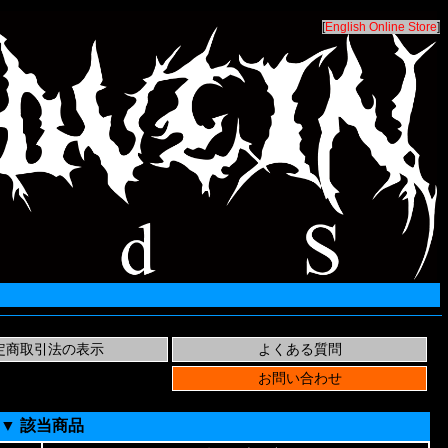
[
English Online Store
]
▼ 該当商品