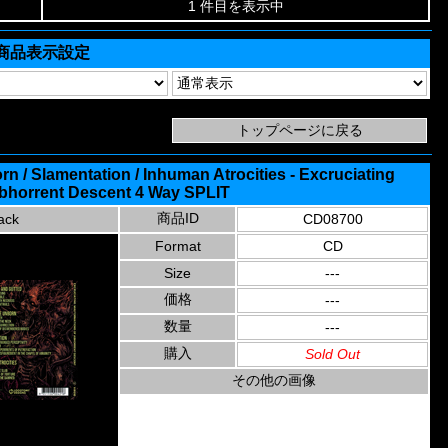
1 件目を表示中
商品表示設定
 / Slamentation / Inhuman Atrocities - Excruciating
Abhorrent Descent 4 Way SPLIT
商品ID
ack
CD08700
Format
CD
Size
---
価格
---
数量
---
購入
Sold Out
その他の画像