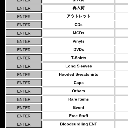
再入荷
アウトレット
CDs
MCDs
Vinyls
DVDs
T-Shirts
Long Sleeves
Hooded Sweatshirts
Caps
Others
Rare Items
Event
Free Stuff
Bloodcurdling ENT