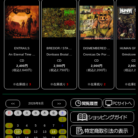
ENTRAILS
BREDOR / STA ...
DISMEMBERED ...
HUMAN GRIN
An Eternal Time ...
Donbass Brutal ...
Cronicas De Por ...
Grindcore 
CD
CD
CD
CD
2,400円
2,500円
2,000円
2,000
（税込2,640円）
（税込2,750円）
（税込2,200円）
（税込2,2
※在庫残り
3
※在庫残り
3
※在庫残り
2
※在庫残