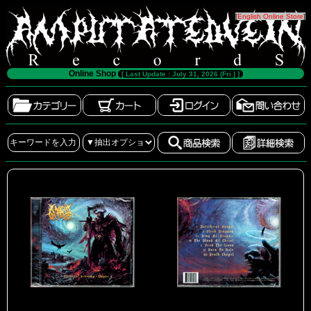
[
English Online Store
]
Online Shop
[ Last Update : July 31, 2026 (Fri.) ]