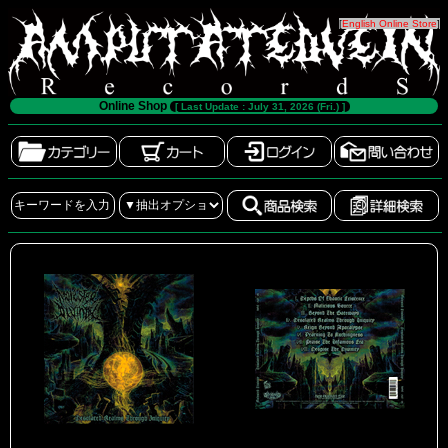
[
English Online Store
]
Online Shop
[ Last Update : July 31, 2026 (Fri.) ]