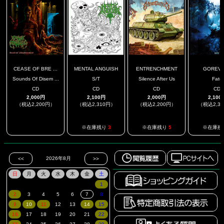
CEASE OF BRE ...
MENTAL ANGUISH
ENTRENCHMENT
GOREV
Sounds Of Disem ...
S/T
Silence After Us
Fate
CD
CD
CD
CD
2,000円
2,100円
2,000円
2,100
（税込2,200円）
（税込2,310円）
（税込2,200円）
（税込2,3
.
※在庫残り
3
※在庫残り
5
※在庫残