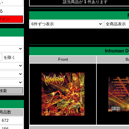
該当商品が
1
件あります
る
Inhuman De
を除く
Front
B
商品数
672
156