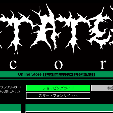
Online Store
[ Last Update : July 31, 2026 (Fri.) ]
スメタルのCD
い物をお楽しみくだ