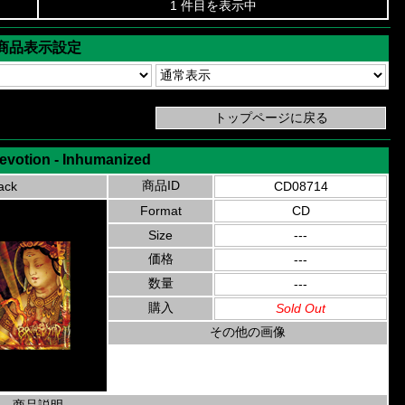
1 件目を表示中
商品表示設定
votion - Inhumanized
商品ID
ack
CD08714
Format
CD
Size
---
価格
---
数量
---
購入
Sold Out
その他の画像