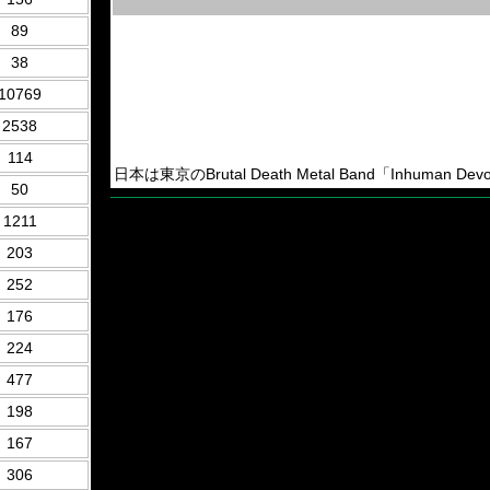
89
38
10769
2538
114
日本は東京のBrutal Death Metal Band「Inhuman Devo
50
1211
203
252
176
224
477
198
167
306