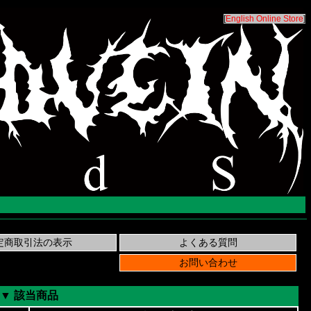
[
English Online Store
]
▼ 該当商品