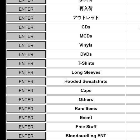
再入荷
アウトレット
CDs
MCDs
Vinyls
DVDs
T-Shirts
Long Sleeves
Hooded Sweatshirts
Caps
Others
Rare Items
Event
Free Stuff
Bloodcurdling ENT