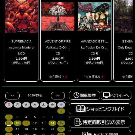
SUPREMACIA
ADVENT OF FIRE
AVANZADO EST ...
BEHEAD
Insomnia Murderer
Verikaste DIGI- ...
La Pasion De Cr ...
Only Death 
MCD
CD
CD-R
CD
1,700円
2,500円
2,500円
2,000
（税込1,870円）
（税込2,750円）
（税込2,750円）
（税込2,2
.
※在庫残り
3
※在庫残り
5
※在庫残