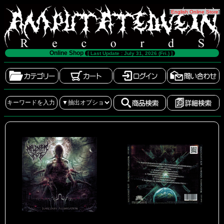
[
English Online Store
]
Online Shop
[ Last Update : July 31, 2026 (Fri.) ]