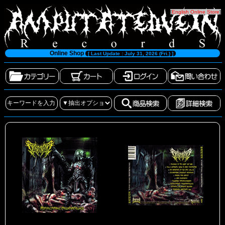
[
English Online Store
]
Online Shop
[ Last Update : July 31, 2026 (Fri.) ]