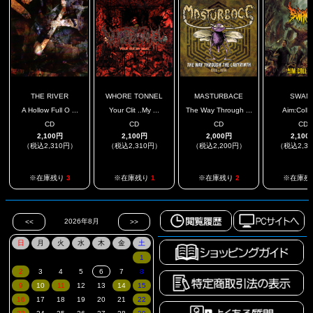
THE RIVER
WHORE TONNEL
MASTURBACE
SWAM
A Hollow Full O ...
Your Clit ..My ...
The Way Through ...
Aim:Coll
CD
CD
CD
CD
2,100円
2,100円
2,000円
2,100
（税込2,310円）
（税込2,310円）
（税込2,200円）
（税込2,3
※在庫残り
3
※在庫残り
1
※在庫残り
2
※在庫残