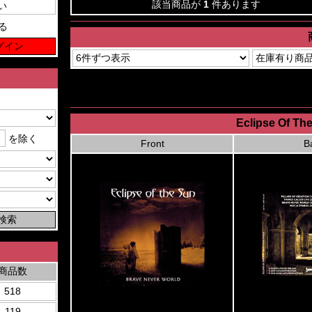
該当商品が
1
件あります
る
Eclipse Of Th
を除く
Front
B
商品数
518
119