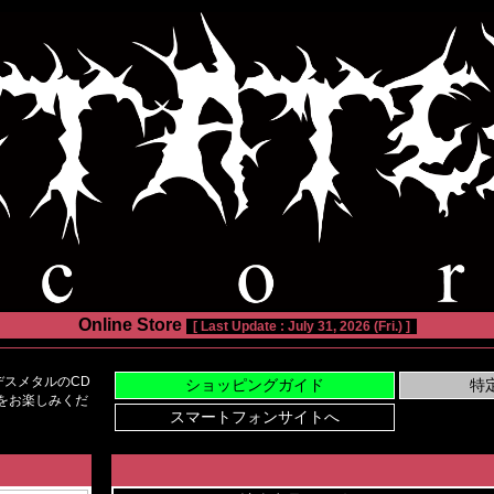
Online Store
[ Last Update : July 31, 2026 (Fri.) ]
スメタルのCD
い物をお楽しみくだ