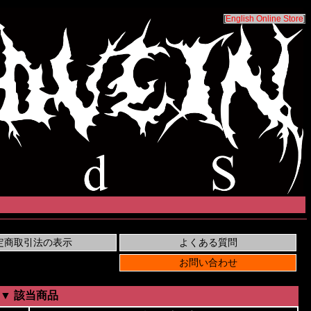
[
English Online Store
]
▼ 該当商品