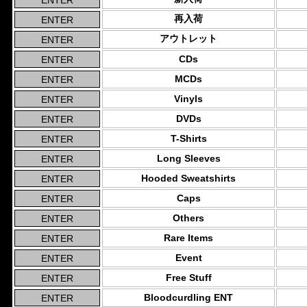
再入荷
アウトレット
CDs
MCDs
Vinyls
DVDs
T-Shirts
Long Sleeves
Hooded Sweatshirts
Caps
Others
Rare Items
Event
Free Stuff
Bloodcurdling ENT