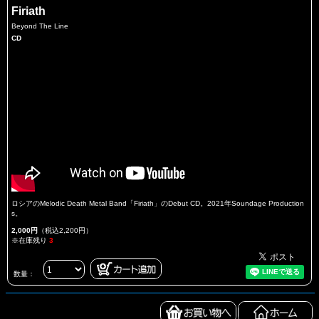
Firiath
Beyond The Line
CD
ロシアのMelodic Death Metal Band「Firiath」のDebut CD。2021年Soundage Production
s。
2,000円
（税込2,200円）
※在庫残り
3
数量：