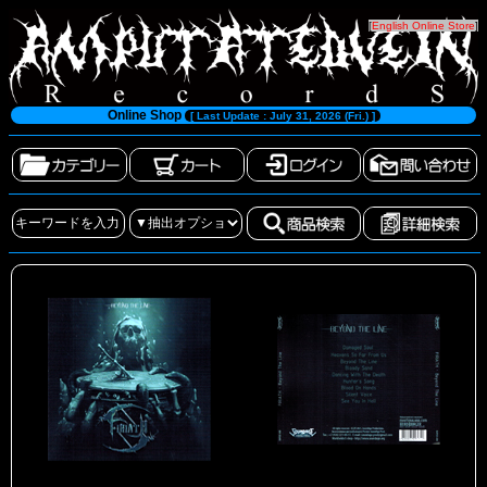
[
English Online Store
]
Online Shop
[ Last Update : July 31, 2026 (Fri.) ]