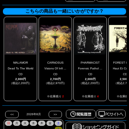
こちらの商品も一緒にいかがですか？
MALAMOR
CARNOSUS
PHARMACIST
FOREST IN 
Dead To The World
Visions Of Infi ...
Forensic Pathol ...
Haut Et Cour
CD
CD
CD
CD
2,000円
2,700円
2,000円
2,500
（税込2,200円）
（税込2,970円）
（税込2,200円）
（税込2,7
.
※在庫残り
2
※在庫残り
4
※在庫残