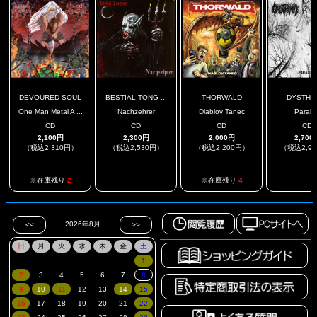
DEVOURED SOUL
BESTIAL TONG ...
THORWALD
DYSTHY
One Man Metal A ...
Nachzehrer
Diablov Tanec
Paralla
CD
CD
CD
CD
2,100円
2,300円
2,000円
2,700
（税込2,310円）
（税込2,530円）
（税込2,200円）
（税込2,9
.
.
※在庫残り
2
※在庫残り
4