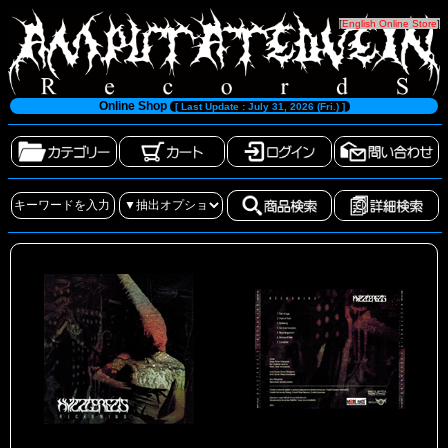
[
English Online Store
]
Online Shop
[ Last Update : July 31, 2026 (Fri.) ]