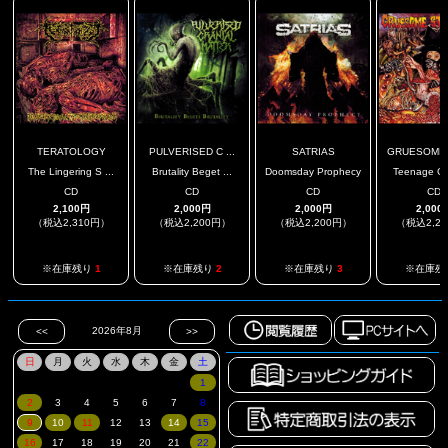
TERATOLOGY
PULVERISED C ...
SATRIAS
GRUESOME S
The Lingering S ...
Brutality Beget ...
Doomsday Prophecy
Teenage Gial
CD
CD
CD
CD
2,100円
2,000円
2,000円
2,000
（税込2,310円）
（税込2,200円）
（税込2,200円）
（税込2,2
※在庫残り
1
※在庫残り
2
※在庫残り
3
※在庫残