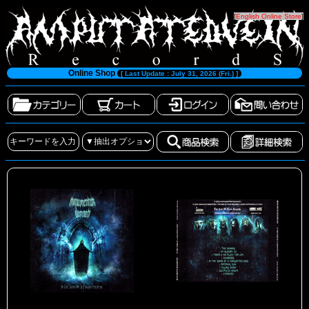
[
English Online Store
]
Online Shop
[ Last Update : July 31, 2026 (Fri.) ]