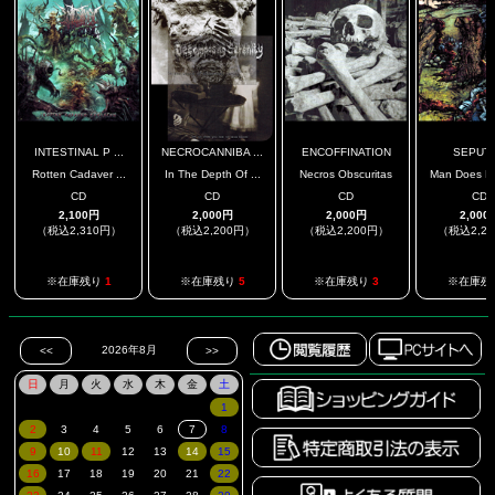
INTESTINAL P ...
NECROCANNIBA ...
ENCOFFINATION
SEPUT
Rotten Cadaver ...
In The Depth Of ...
Necros Obscuritas
Man Does No
CD
CD
CD
CD
2,100円
2,000円
2,000円
2,000
（税込2,310円）
（税込2,200円）
（税込2,200円）
（税込2,2
※在庫残り
1
※在庫残り
5
※在庫残り
3
※在庫残