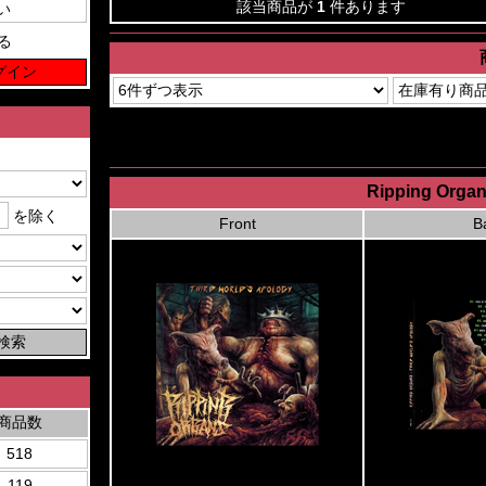
該当商品が
1
件あります
る
Ripping Organ
を除く
Front
B
商品数
518
119