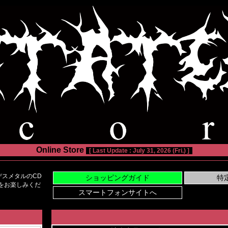
Online Store
[ Last Update : July 31, 2026 (Fri.) ]
スメタルのCD
い物をお楽しみくだ