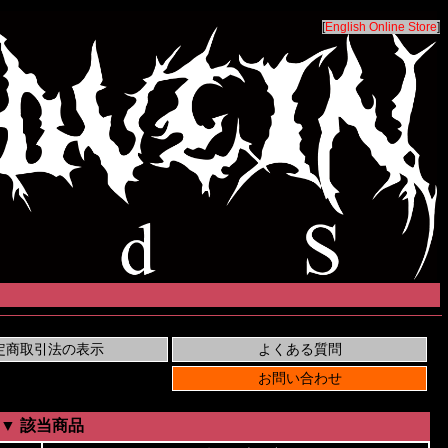
[
English Online Store
]
▼ 該当商品