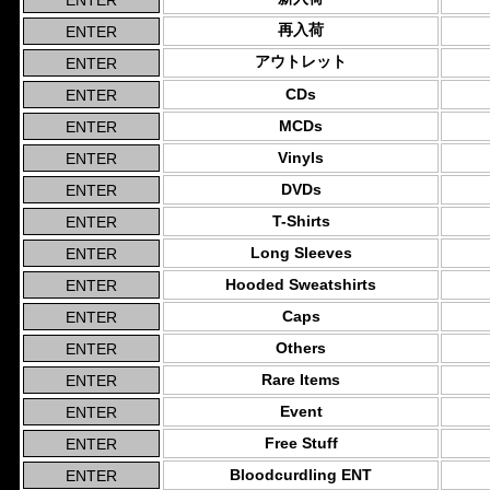
再入荷
アウトレット
CDs
MCDs
Vinyls
DVDs
T-Shirts
Long Sleeves
Hooded Sweatshirts
Caps
Others
Rare Items
Event
Free Stuff
Bloodcurdling ENT