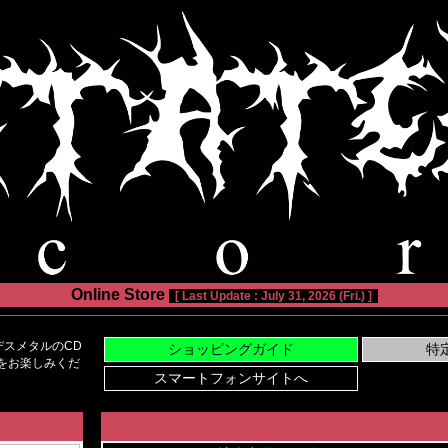
Online Store
[ Last Update : July 31, 2026 (Fri.) ]
スメタルのCD
い物をお楽しみくだ