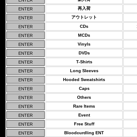
再入荷
アウトレット
CDs
MCDs
Vinyls
DVDs
T-Shirts
Long Sleeves
Hooded Sweatshirts
Caps
Others
Rare Items
Event
Free Stuff
Bloodcurdling ENT