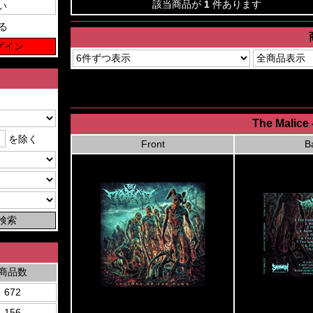
該当商品が
1
件あります
る
The Malice
を除く
Front
B
商品数
672
156