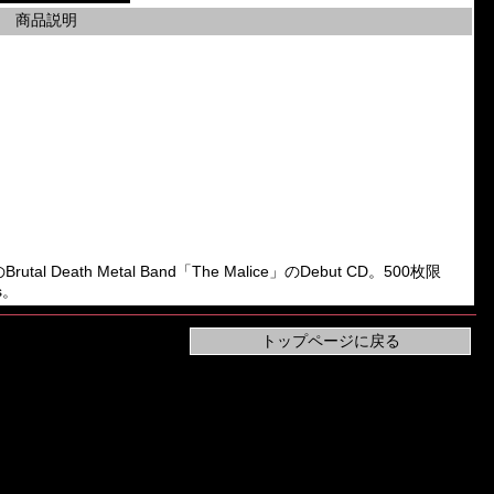
商品説明
 Death Metal Band「The Malice」のDebut CD。500枚限
ns。