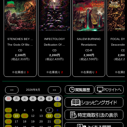
STENCHES BEY ...
INFECTOLOGY
SALEM BURNING
FOCAL DYS
The Gods Of Blo ...
Deification Of ...
Revelations
Descending (
CD
CD
CD-R
CD
2,100円
2,200円
2,300円
2,000
（税込2,310円）
（税込2,420円）
（税込2,530円）
（税込2,2
※在庫残り
3
※在庫残り
2
※在庫残り
3
※在庫残