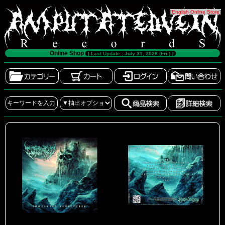
[
English Online Store
]
Online Shop
[ Last Update : July 31, 2026 (Fri.) ]