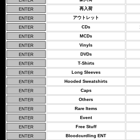
再入荷
アウトレット
CDs
MCDs
Vinyls
DVDs
T-Shirts
Long Sleeves
Hooded Sweatshirts
Caps
Others
Rare Items
Event
Free Stuff
Bloodcurdling ENT