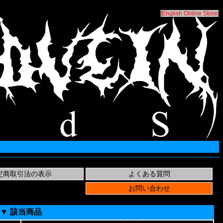
[
English Online Store
]
▼ 該当商品