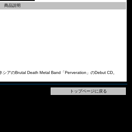
商品説明
Brutal Death Metal Band「Perveration」のDebut CD。