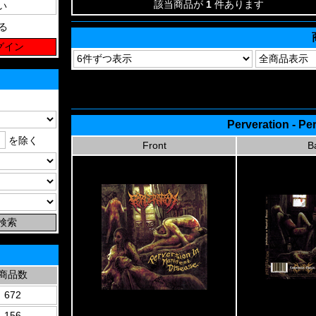
該当商品が
1
件あります
る
Perveration - Pe
を除く
Front
B
商品数
672
156