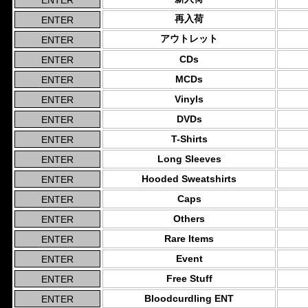
再入荷
アウトレット
CDs
MCDs
Vinyls
DVDs
T-Shirts
Long Sleeves
Hooded Sweatshirts
Caps
Others
Rare Items
Event
Free Stuff
Bloodcurdling ENT