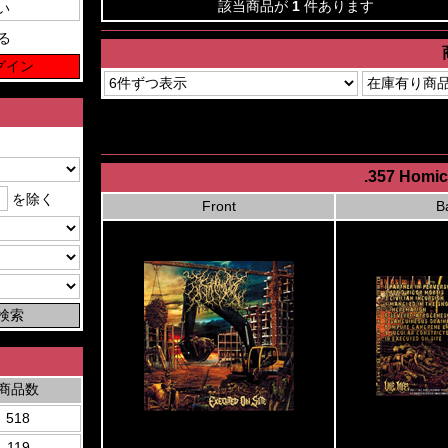
該当商品が
1
件あります
る
.357 Homic
を除く
Front
B
商品数
518
119