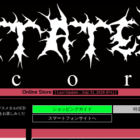
Online Store
[ Last Update : July 31, 2026 (Fri.) ]
スメタルのCD
い物をお楽しみくだ