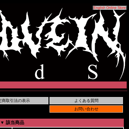
[
English Online Store
]
▼ 該当商品