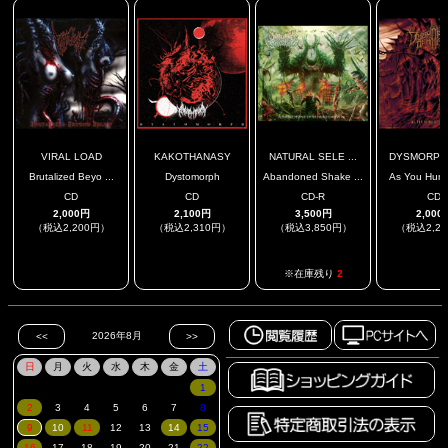
VIRAL LOAD
KAKOTHANASY
NATURAL SELE ...
DYSMORPHIC
Brutalized Beyo ...
Dystomorph
Abandoned Shake ...
As You Hunge
CD
CD
CD-R
CD
2,000円
2,100円
3,500円
2,000
（税込2,200円）
（税込2,310円）
（税込3,850円）
（税込2,2
.
.
.
※在庫残り
2