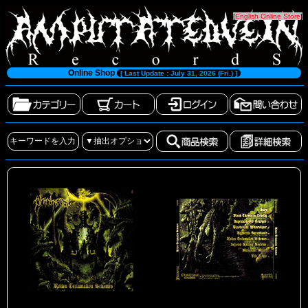
[
English Online Store
]
Online Shop
[ Last Update : July 31, 2026 (Fri.) ]