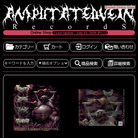
[
English Online Store
]
Online Shop
[ Last Update : July 31, 2026 (Fri.) ]