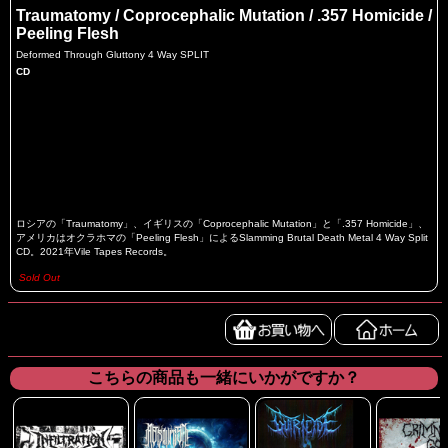
Traumatomy / Coprocephalic Mutation / .357 Homicide /
Peeling Flesh
Deformed Through Gluttony 4 Way SPLIT
CD
ロシアの「Traumatomy」、イギリスの「Coprocephalic Mutation」と「.357 Homicide」、
アメリカはオクラホマの「Peeling Flesh」によるSlamming Brutal Death Metal 4 Way Split
CD。2021年Vile Tapes Records。
Sold Out
こちらの商品も一緒にいかがですか？