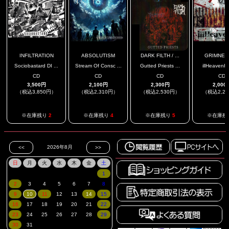
INFILTRATION
ABSOLUTISM
DARK FILTH / ...
GRIMNES
Sociobastard DI ...
Stream Of Consc ...
Gutted Priests ...
illHeavenHel
CD
CD
CD
CD
3,500円
2,100円
2,300円
2,000
（税込3,850円）
（税込2,310円）
（税込2,530円）
（税込2,2
※在庫残り
2
※在庫残り
4
※在庫残り
5
※在庫残