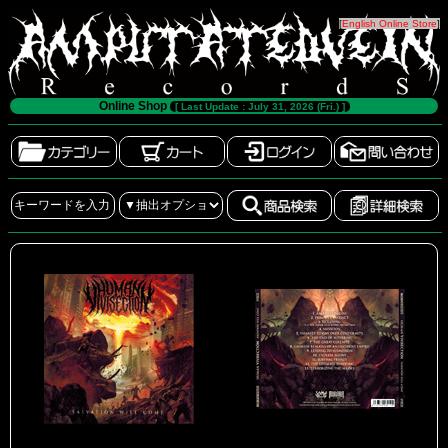
[
English Online Store
]
Online Shop
[ Last Update : July 31, 2026 (Fri.) ]