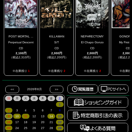
POST MORTAL ...
KILLAMAN
NEPHRECTOMY
GONOR
Perpetual Descent
S/T
El Chapo Gonzo
My First 
CD
CD
CD
CD
2,100円
2,000円
2,000円
2,000
（税込2,310円）
（税込2,200円）
（税込2,200円）
（税込2,2
※在庫残り
1
※在庫残り
2
※在庫残り
2
※在庫残