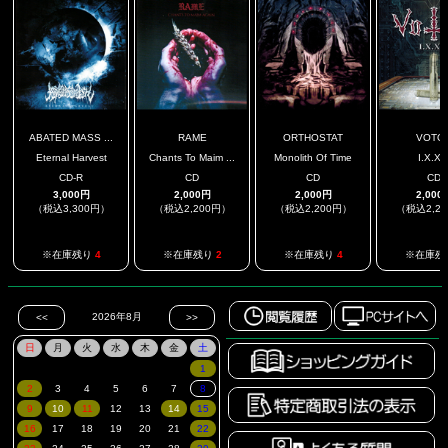
ABATED MASS ...
RAME
ORTHOSTAT
VOTO
Eternal Harvest
Chants To Maim ...
Monolith Of Time
I.X.X.I
CD-R
CD
CD
CD
3,000円
2,000円
2,000円
2,000
（税込3,300円）
（税込2,200円）
（税込2,200円）
（税込2,2
※在庫残り
4
※在庫残り
2
※在庫残り
4
※在庫残