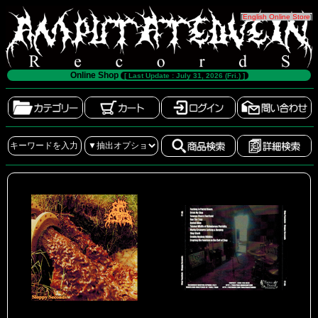
[
English Online Store
]
Online Shop
[ Last Update : July 31, 2026 (Fri.) ]