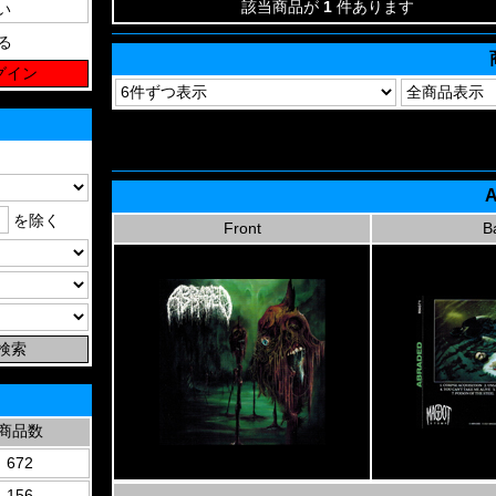
該当商品が
1
件あります
る
A
を除く
Front
B
商品数
672
156