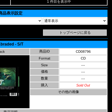
1 件目を表示中
商品表示設定
braded - S/T
商品ID
ack
CD08796
Format
CD
Size
---
価格
---
数量
---
購入
Sold Out
その他の画像