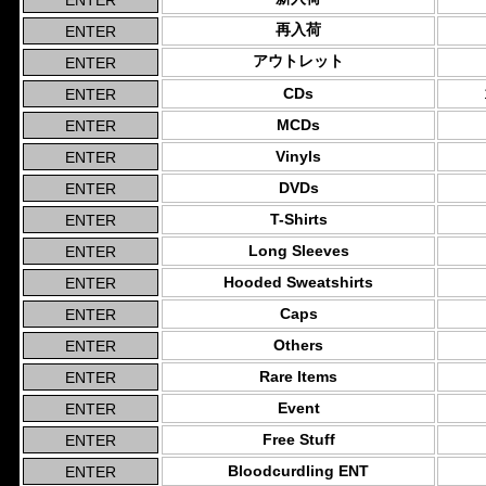
再入荷
アウトレット
CDs
MCDs
Vinyls
DVDs
T-Shirts
Long Sleeves
Hooded Sweatshirts
Caps
Others
Rare Items
Event
Free Stuff
Bloodcurdling ENT