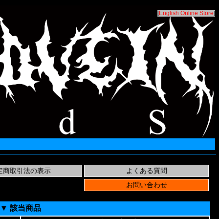
[
English Online Store
]
▼ 該当商品