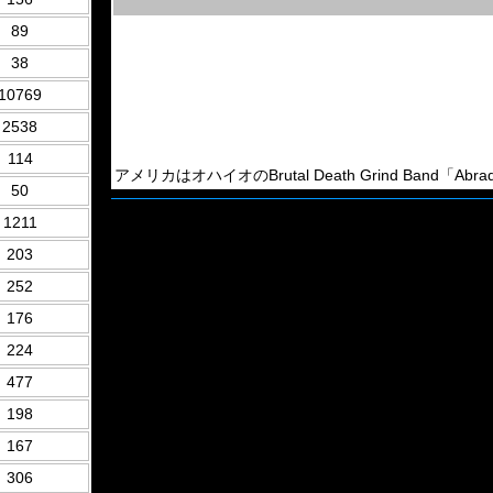
89
38
10769
2538
114
アメリカはオハイオのBrutal Death Grind Band「Abra
50
1211
203
252
176
224
477
198
167
306