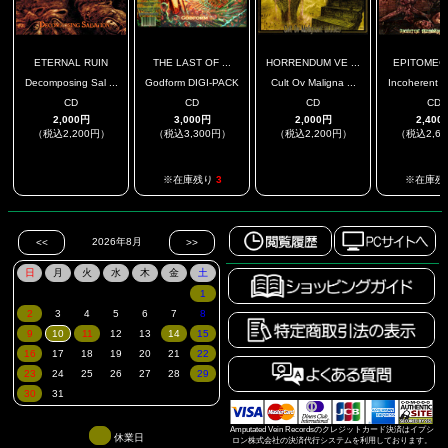
ETERNAL RUIN
THE LAST OF ...
HORRENDUM VE ...
EPITOMEC
Decomposing Sal ...
Godform DIGI-PACK
Cult Ov Maligna ...
Incoherent M
CD
CD
CD
CD
2,000円
3,000円
2,000円
2,400
（税込2,200円）
（税込3,300円）
（税込2,200円）
（税込2,6
.
.
※在庫残り
3
※在庫残
Amputated Vein Recordsのクレジットカード決済はイプシ
休業日
ロン株式会社の決済代行システムを利用しております。