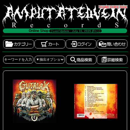
[
English Online Store
]
Online Shop
[ Last Update : July 31, 2026 (Fri.) ]