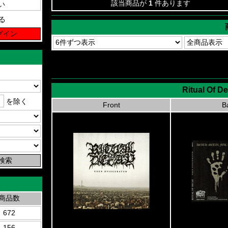
該当商品が
1
件あります
る
Ritual Of D
を除く
Front
B
商品数
672
156