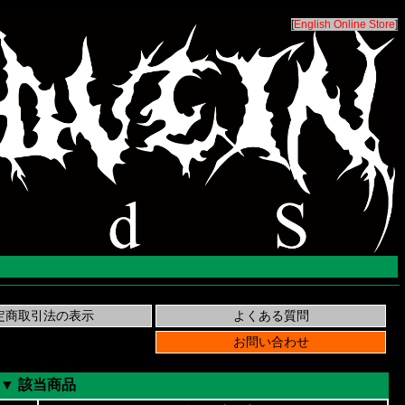
[
English Online Store
]
▼ 該当商品