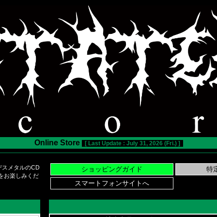
Online Store
[ Last Update : July 31, 2026 (Fri.) ]
スメタルのCD
い物をお楽しみくだ