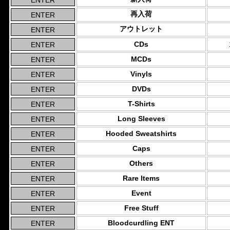
再入荷
アウトレット
CDs
MCDs
Vinyls
DVDs
T-Shirts
Long Sleeves
Hooded Sweatshirts
Caps
Others
Rare Items
Event
Free Stuff
Bloodcurdling ENT