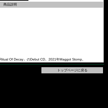
商品説明
tual Of Decay」のDebut CD。2021年Maggot Stomp。