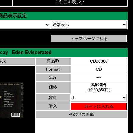
1 件目を表示中
商品表示設定
ecay - Eden Eviscerated
商品ID
ack
CD08808
Format
CD
Size
---
3,500円
価格
（税込3,850円）
数量
購入
その他の画像