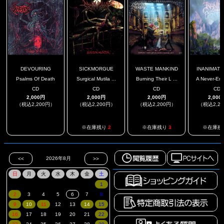
DEVOURING
SICKMORGUE
WASTE MANKIND
INANIMATE 
Psalms Of Death
Surgical Mutila ...
Burning Their L ...
A Never-Endi
CD
CD
CD
CD
2,000円
2,000円
2,000円
2,000
（税込2,200円）
（税込2,200円）
（税込2,200円）
（税込2,2
.
※在庫残り
2
※在庫残り
3
※在庫残