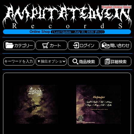
[
English Online Store
]
Online Shop
[ Last Update : July 31, 2026 (Fri.) ]