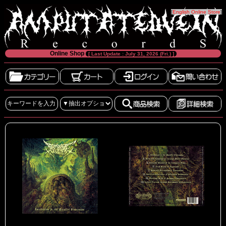
[
English Online Store
]
Online Shop
[ Last Update : July 31, 2026 (Fri.) ]