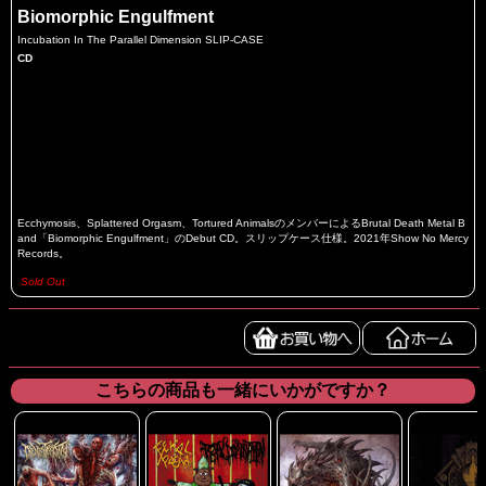
Biomorphic Engulfment
Incubation In The Parallel Dimension SLIP-CASE
CD
Ecchymosis、Splattered Orgasm、Tortured AnimalsのメンバーによるBrutal Death Metal B
and「Biomorphic Engulfment」のDebut CD。スリップケース仕様。2021年Show No Mercy
Records。
Sold Out
こちらの商品も一緒にいかがですか？