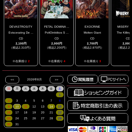
DEVASTROSITY
FETAL DOMINA ...
EXOCRINE
MISERY I
Eviscerating De ...
PoliOinktikos S ...
Molten Giant
The Killin
CD
CD
CD
CD
2,100円
2,000円
2,700円
2,000
（税込2,310円）
（税込2,200円）
（税込2,970円）
（税込2,2
.
※在庫残り
2
※在庫残り
4
※在庫残り
3