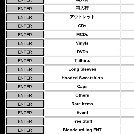
再入荷
アウトレット
CDs
MCDs
Vinyls
DVDs
T-Shirts
Long Sleeves
Hooded Sweatshirts
Caps
Others
Rare Items
Event
Free Stuff
Bloodcurdling ENT