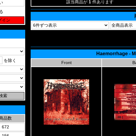
該当商品が
1
件あります
る
Haemorrhage - M
を除く
Front
B
商品数
672
156