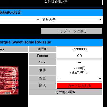
1 件目を表示中
商品表示設定
orgue Sweet Home Re-Issue
商品ID
ack
CD08830
Format
CD
Size
---
2,000円
価格
（税込2,200円）
数量
購入
その他の画像