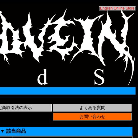
[
English Online Store
]
▼ 該当商品