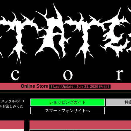
Online Store
[ Last Update : July 31, 2026 (Fri.) ]
スメタルのCD
い物をお楽しみくだ