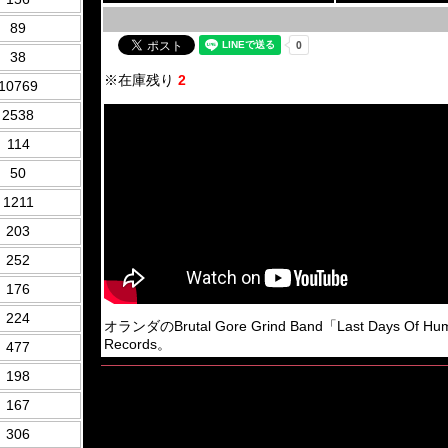
89
38
※在庫残り
2
10769
2538
114
50
1211
203
252
176
224
オランダのBrutal Gore Grind Band「Last Days O
Records。
477
198
167
306