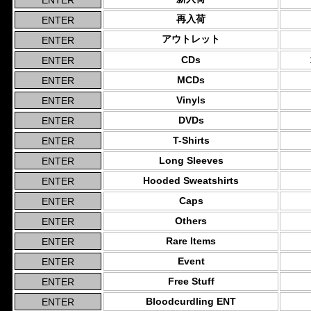
再入荷
アウトレット
CDs
MCDs
Vinyls
DVDs
T-Shirts
Long Sleeves
Hooded Sweatshirts
Caps
Others
Rare Items
Event
Free Stuff
Bloodcurdling ENT