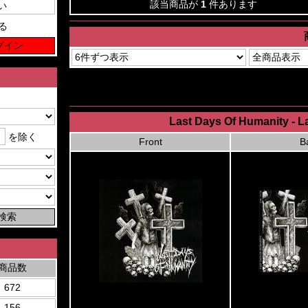
該当商品が
1
件あります
る
Last Days Of Humanity - L
を除く
Front
B
商品数
672
156