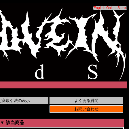
[
English Online Store
]
▼ 該当商品