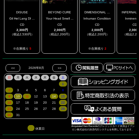
DISUSE
BEYOND CURE
DIMENSIONAL ...
INFERNAL
Gil Hel Lang DI ...
Your Head Smell ...
Inhuman Condition
Inminent
CD
CD
CD
CD
2,300円
2,000円
2,000円
2,000
（税込2,530円）
（税込2,200円）
（税込2,200円）
（税込2,2
.
.
※在庫残り
5
※在庫残り
2
Amputated Vein Recordsのクレジットカード決済はイプシ
休業日
ロン株式会社の決済代行システムを利用しております。