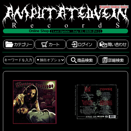
[
English Online Store
]
Online Shop
[ Last Update : July 31, 2026 (Fri.) ]