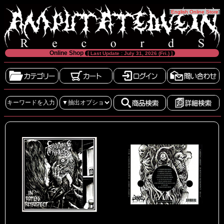
[
English Online Store
]
Online Shop
[ Last Update : July 31, 2026 (Fri.) ]