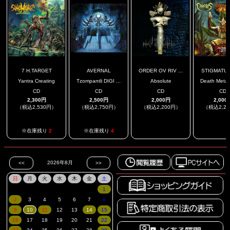
7 H.TARGET
AVERNAL
ORDER OV RIV ...
STIGMATUAR
Yantra Creating
Tzompantli DIGI ...
Absolute
Death Metal 
CD
CD
CD
CD
2,300円
2,500円
2,000円
2,000
（税込2,530円）
（税込2,750円）
（税込2,200円）
（税込2,2
.
.
※在庫残り
2
※在庫残り
4