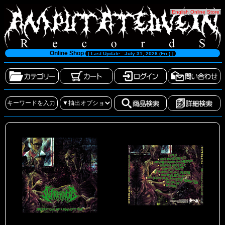
[
English Online Store
]
Online Shop
[ Last Update : July 31, 2026 (Fri.) ]