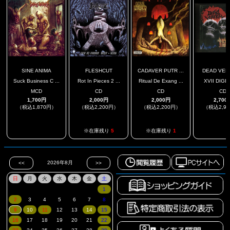
SINE ANIMA
FLESHCUT
CADAVER PUTR ...
DEAD VER
Suck Business C ...
Rot In Pieces 2 ...
Ritual De Exang ...
XVII DIGI
MCD
CD
CD
CD
1,700円
2,000円
2,000円
2,700
（税込1,870円）
（税込2,200円）
（税込2,200円）
（税込2,9
.
.
※在庫残り
5
※在庫残り
1