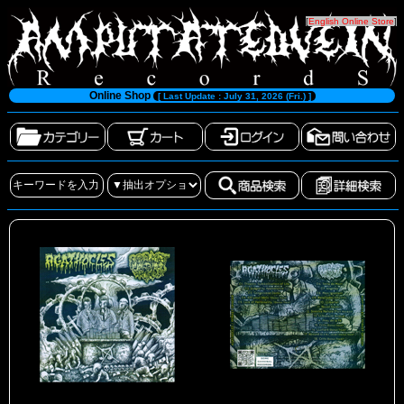
[
English Online Store
]
Online Shop
[ Last Update : July 31, 2026 (Fri.) ]