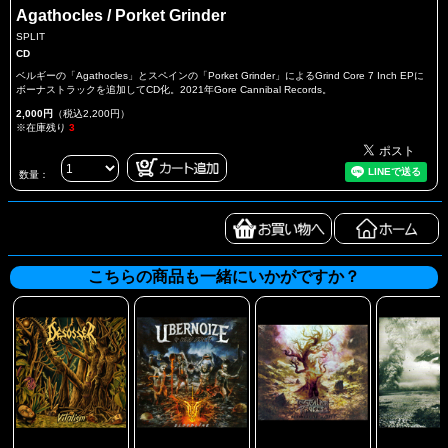
Agathocles / Porket Grinder
SPLIT
CD
ベルギーの「Agathocles」とスペインの「Porket Grinder」によるGrind Core 7 Inch EPに
ボーナストラックを追加してCD化。2021年Gore Cannibal Records。
2,000円
（税込2,200円）
※在庫残り
3
数量：
こちらの商品も一緒にいかがですか？